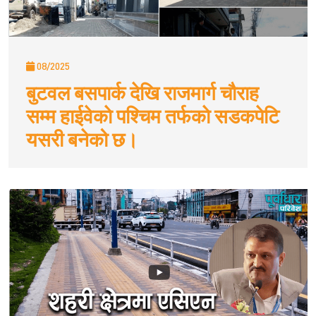
08/2025
बुटवल बसपार्क देखि राजमार्ग चौराह
सम्म हाईवेकाे पश्चिम तर्फकाे सडकपेटि
यसरी बनेको छ।