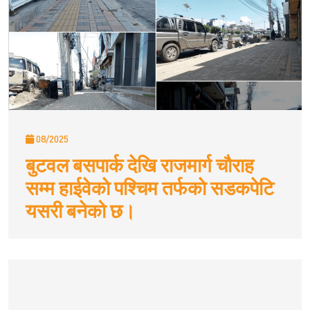
08/2025
बुटवल बसपार्क देखि राजमार्ग चौराह
सम्म हाईवेकाे पश्चिम तर्फकाे सडकपेटि
यसरी बनेको छ।