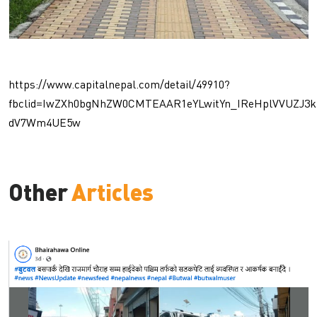
https://www.capitalnepal.com/detail/49910?
fbclid=IwZXh0bgNhZW0CMTEAAR1eYLwitYn_IReHplVVUZJ
dV7Wm4UE5w
Other
Articles