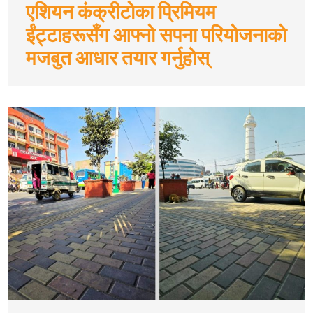
एशियन कंक्रीटोका प्रिमियम
ईंट्टाहरूसँग आफ्नो सपना परियोजनाको
मजबुत आधार तयार गर्नुहोस्