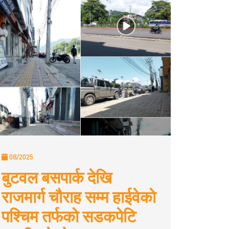
08/2025
बुटवल बसपार्क देखि
राजमार्ग चौराह सम्म हाईवेकाे
पश्चिम तर्फकाे सडकपेटि