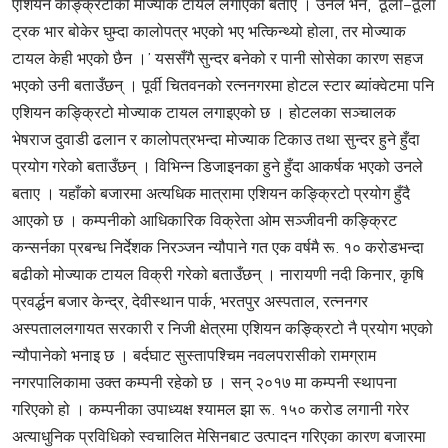
एशियन कङ्क्रिटोको मोज्याक टायल लगाएको बताए । उनले भने, ‘ठूला–ठूला
ट्रक भार बोकेर घुम्दा कालोपत्र भएको भए भत्किन्थ्यो होला, तर मोज्याक
टायल केही भएको छैन ।’ यससँगै सुन्दर बनेको र पानी सोसेका कारण सहज
भएको उनी बताउँछन् । पूर्वी चितवनको रत्ननगरमा होटल स्टार ब्यांक्वेटमा पनि
एशियन कङ्क्रिटो मोज्याक टायल लगाइएको छ । होटलका सञ्चालक
भेषराज दुवाडी ढलान र कालोपत्रभन्दा मोज्याक टिकाउ तथा सुन्दर हुने हुँदा
प्रयोग गरेको बताउँछन् । विभिन्न डिजाइनका हुने हुँदा आकर्षक भएको उनले
बताए । यहाँको बजारमा अत्यधिक मात्रामा एशियन कङ्क्रिटो प्रयोग हुँदै
आएको छ । कम्पनीको आधिकारिक विक्रेता ओम सञ्जीवनी कङ्क्रिट
कन्सर्नका प्रबन्ध निर्देशक निरञ्जन न्यौपाने गत एक वर्षमै रू. १० करोडभन्दा
बढीको मोज्याक टायल विक्री गरेको बताउँछन् । नारायणी नदी किनार, कृषि
प्रवर्द्धन बजार केन्द्र, देवीस्थान पार्क, भरतपुर अस्पताल, रत्ननगर
अस्पताललगायत सरकारी र निजी क्षेत्रमा एशियन कङ्क्रिटो नै प्रयोग भएको
न्यौपानेको भनाइ छ । बर्दघाट सुस्तापश्चिम नवलपरासीको रामग्राम
नगरपालिकामा उक्त कम्पनी रहेको छ । सन् २०१७ मा कम्पनी स्थापना
गरिएको हो । कम्पनीका उपाध्यक्ष श्यामल झा रू. १५० करोड लगानी गरेर
अत्याधुनिक प्रविधिको स्वचालित मेसिनबाट उत्पादन गरिएका कारण बजारमा