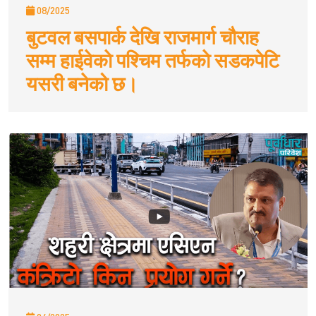
08/2025
बुटवल बसपार्क देखि राजमार्ग चौराह
सम्म हाईवेकाे पश्चिम तर्फकाे सडकपेटि
यसरी बनेको छ।