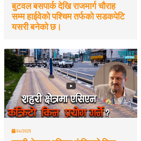
बुटवल बसपार्क देखि राजमार्ग चौराह
सम्म हाईवेकाे पश्चिम तर्फकाे सडकपेटि
यसरी बनेको छ।
04/2025